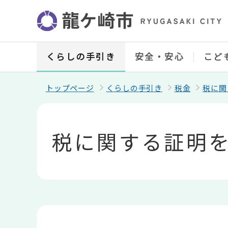
こ
の
ペ
ー
ジ
の
くらしの手引き
安全・安心
こど
先
頭
で
トップページ
くらしの手引き
税金
税に関
す
本
文
こ
税に関する証明
こ
か
ら