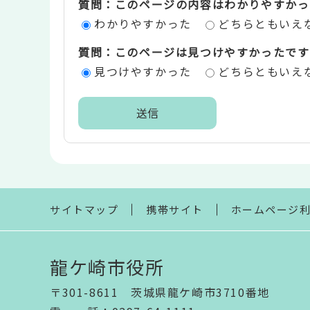
質問：このページの内容はわかりやすかっ
評
わかりやすかった
どちらともいえ
価
質問：このページは見つけやすかったです
エ
見つけやすかった
どちらともいえ
リ
ア
本
文
こ
こ
ま
サイトマップ
携帯サイト
ホームページ
で
龍ケ崎市役所
〒301-8611 茨城県龍ケ崎市3710番地