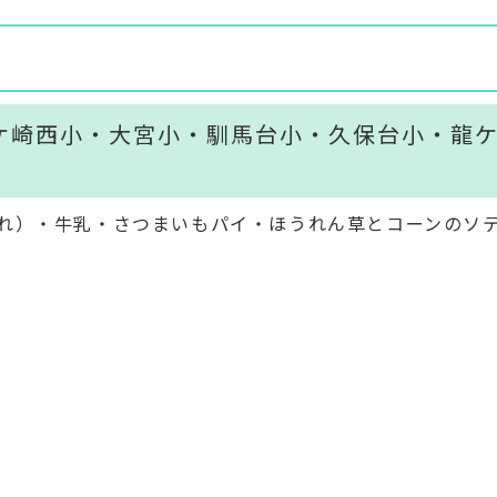
ケ崎西小・大宮小・馴馬台小・久保台小・龍
れ）・牛乳・さつまいもパイ・ほうれん草とコーンのソ