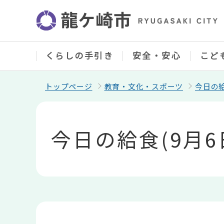
こ
の
ペ
ー
ジ
の
くらしの手引き
安全・安心
こど
先
頭
で
トップページ
教育・文化・スポーツ
今日の
す
本
文
こ
今日の給食(9月6
こ
か
ら