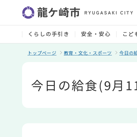
こ
の
ペ
ー
ジ
の
くらしの手引き
安全・安心
こど
先
頭
で
トップページ
教育・文化・スポーツ
今日の
す
本
文
こ
今日の給食(9月1
こ
か
ら