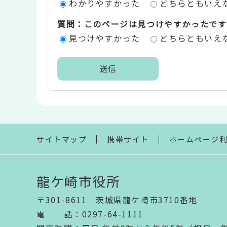
わかりやすかった
どちらともいえ
価
質問：このページは見つけやすかったです
エ
見つけやすかった
どちらともいえ
リ
ア
本
文
こ
こ
ま
サイトマップ
携帯サイト
ホームページ
で
龍ケ崎市役所
〒301-8611 茨城県龍ケ崎市3710番地
電話
：
0297-64-1111