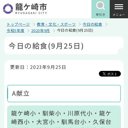
こ
の
ペ
早引き
メニュー
ー
ジ
トップページ
教育・文化・スポーツ
今日の給食
の
今日の給食(9月25日)
令和5年度
2023年9月
先
頭
本
今日の給食(9月25日)
で
文
す
こ
こ
か
ら
更新日：2023年9月25日
A献立
龍ケ崎小・馴柴小・川原代小・龍ケ
崎西小・大宮小・馴馬台小・久保台