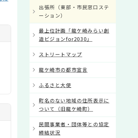
出張所（東部・市民窓口ステ
ーション）
最上位計画「龍ケ崎みらい創
造ビジョンfor2030」
ストリートマップ
龍ケ崎市の都市宣言
ふるさと大使
町名のない地域の住所表示に
ついて（旧龍ケ崎町）
民間事業者・団体等との協定
締結状況