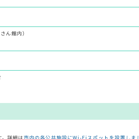
さんさん館内）
2
す。詳細は
市内の各公共施設にWi-Fiスポットを設置しま