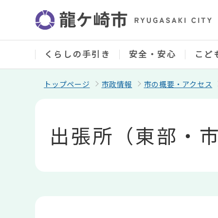
こ
の
ペ
ー
ジ
の
くらしの手引き
安全・安心
こど
先
頭
で
トップページ
市政情報
市の概要・アクセス
す
本
文
こ
出張所（東部・
こ
か
ら