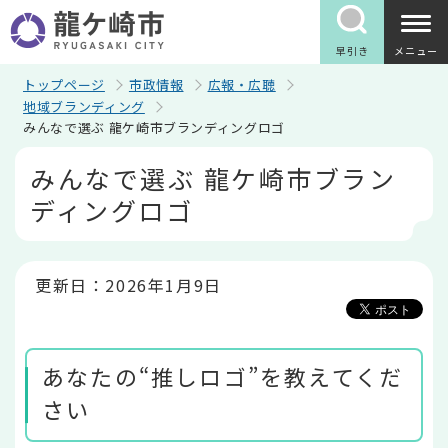
こ
の
ペ
早引き
メニュー
ー
ジ
トップページ
市政情報
広報・広聴
の
地域ブランディング
先
みんなで選ぶ 龍ケ崎市ブランディングロゴ
頭
で
本
みんなで選ぶ 龍ケ崎市ブラン
す
文
こ
ディングロゴ
こ
か
ら
更新日：2026年1月9日
あなたの“推しロゴ”を教えてくだ
さい