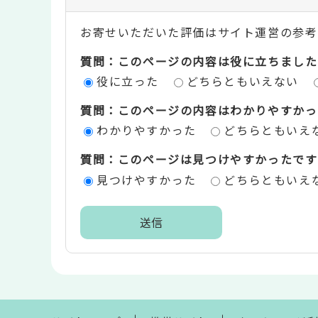
ン
お寄せいただいた評価はサイト運営の参考
テ
質問：このページの内容は役に立ちました
ン
役に立った
どちらともいえない
ツ
質問：このページの内容はわかりやすかっ
評
わかりやすかった
どちらともいえ
価
質問：このページは見つけやすかったです
エ
見つけやすかった
どちらともいえ
リ
ア
本
文
こ
こ
ま