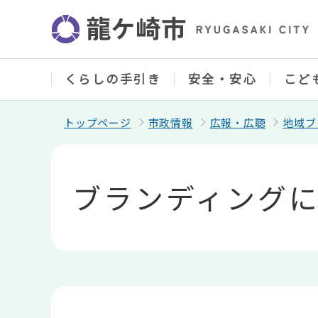
こ
の
ペ
ー
ジ
の
くらしの手引き
安全・安心
こど
先
頭
で
トップページ
市政情報
広報・広聴
地域ブ
す
本
文
こ
ブランディング
こ
か
ら