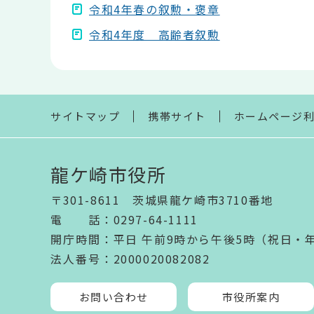
令和4年春の叙勲・褒章
令和4年度 高齢者叙勲
本
文
こ
こ
ま
サイトマップ
携帯サイト
ホームページ
で
龍ケ崎市役所
〒301-8611 茨城県龍ケ崎市3710番地
電話
：
0297-64-1111
開庁時間
：
平日 午前9時から午後5時（祝日・
法人番号
：2000020082082
お問い合わせ
市役所案内