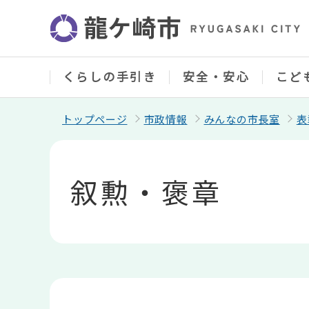
こ
の
ペ
ー
ジ
の
くらしの手引き
安全・安心
こど
先
頭
で
トップページ
市政情報
みんなの市長室
表
す
本
文
こ
叙勲・褒章
こ
か
ら