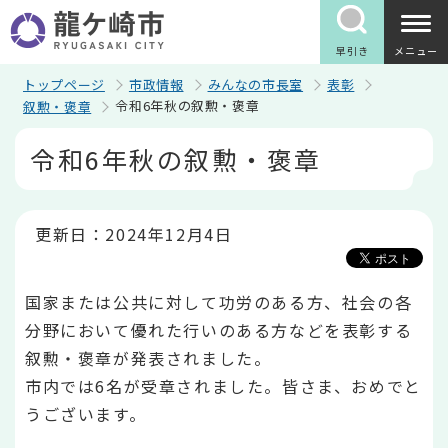
こ
の
ペ
早引き
メニュー
ー
ジ
トップページ
市政情報
みんなの市長室
表彰
の
令和6年秋の叙勲・褒章
叙勲・褒章
先
頭
本
令和6年秋の叙勲・褒章
で
文
す
こ
こ
か
ら
更新日：2024年12月4日
国家または公共に対して功労のある方、社会の各
分野において優れた行いのある方などを表彰する
叙勲・褒章が発表されました。
市内では6名が受章されました。皆さま、おめでと
うございます。