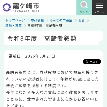
こ
の
ペ
早引き
メニュー
ー
ジ
トップページ
市政情報
みんなの市長室
表彰
の
令和8年度 高齢者叙勲
叙勲・褒章
先
頭
本
令和8年度 高齢者叙勲
で
文
す
こ
こ
か
ら
更新日：2026年5月27日
高齢者叙勲とは、春秋叙勲において勲章を授与さ
れていない功労者に対して、年齢が88歳に達した
機会に勲章を授与する制度です。
長年にわたる多大なご貢献に深く敬意を表します
とともに、受章された皆さまに心からお祝い申し
上げます。