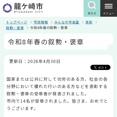
こ
の
ペ
早引き
メニュー
ー
ジ
トップページ
市政情報
みんなの市長室
表彰
の
令和8年春の叙勲・褒章
叙勲・褒章
先
頭
本
令和8年春の叙勲・褒章
で
文
す
こ
こ
か
ら
更新日：2026年4月30日
国家または公共に対して功労のある方、社会の各
分野において優れた行いのある方などを表彰する
叙勲・褒章の受章者が発表されました。
市内で14名が受章されました。皆さま、おめでと
うございます。