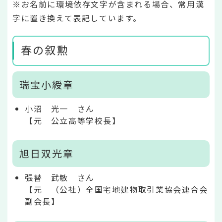
※お名前に環境依存文字が含まれる場合、常用漢
字に置き換えて表記しています。
春の叙勲
瑞宝小綬章
小沼 光一 さん
【元 公立高等学校長】
旭日双光章
張替 武敏 さん
【元 （公社）全国宅地建物取引業協会連合会
副会長】