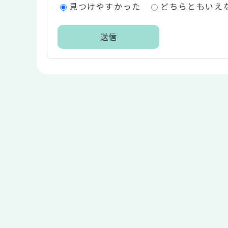
見つけやすかった
どちらともいえ
リ
ア
本
文
こ
こ
ま
で