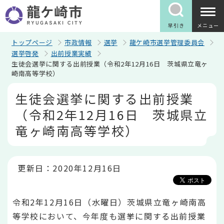
こ
の
ペ
早引き
メニュー
ー
ジ
トップページ
市政情報
選挙
龍ケ崎市選挙管理委員会
の
選挙啓発
出前授業実績
先
生徒会選挙に関する出前授業（令和2年12月16日 茨城県立竜ヶ
頭
崎南高等学校）
で
す
本
生徒会選挙に関する出前授業
文
こ
（令和2年12月16日 茨城県立
こ
か
竜ヶ崎南高等学校）
ら
更新日：2020年12月16日
令和2年12月16日（水曜日）茨城県立竜ヶ崎南高
等学校において、今年度も選挙に関する出前授業