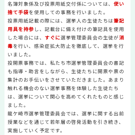
名簿対象係及び投票用紙交付係については、
使い
捨て手袋
を使用しての事務を行いました。
投票用紙記載の際には、選挙人の生徒たちは
筆記
用具を持参
し、記載台に備え付けの筆記具を使用
した場合には、
すぐに
選挙管理委員会の生徒が
消
毒
を行い、感染症拡大防止を徹底して、選挙を行
いました。
投開票事務では、私たち市選挙管理委員会の書記
も指導・助言をしながら、生徒たちに開票や票の
集計のお手伝いをさせていただきました。あまり
触れる機会のない選挙事務を体験した生徒たち
は、選挙について関心を高めてくれたものと感じ
ました。
龍ケ崎市選挙管理委員会では、選挙に関する出前
授業などを通じて若年層の啓発活動を引き続き、
実施していく予定です。