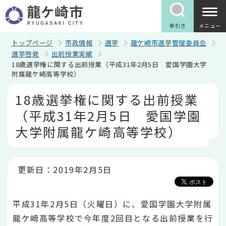
こ
の
ペ
早引き
メニュー
ー
ジ
トップページ
市政情報
選挙
龍ケ崎市選挙管理委員会
の
選挙啓発
出前授業実績
先
18歳選挙権に関する出前授業（平成31年2月5日 愛国学園大学
頭
附属龍ケ崎高等学校）
で
す
本
18歳選挙権に関する出前授業
文
こ
（平成31年2月5日 愛国学園
こ
か
大学附属龍ケ崎高等学校）
ら
更新日：2019年2月5日
平成31年2月5日（火曜日）に、愛国学園大学附属
龍ケ崎高等学校で今年度2回目となる出前授業を行