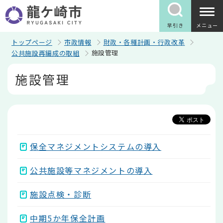
こ
の
ペ
早引き
メニュー
ー
ジ
トップページ
市政情報
財政・各種計画・行政改革
の
施設管理
公共施設再編成の取組
先
頭
本
施設管理
で
文
す
こ
こ
か
ら
保全マネジメントシステムの導入
公共施設等マネジメントの導入
施設点検・診断
中期5か年保全計画