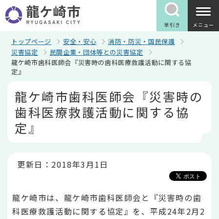
こ
の
ペ
早引き
メニュー
ー
ジ
トップページ
安全・安心
消防・防災・国民保護
の
災害協定
民間企業・団体等との災害協定
先
龍ケ崎市歯科医師会『災害時の歯科医療救護活動に関する協
頭
定』
で
す
本
龍ケ崎市歯科医師会『災害時の
文
こ
歯科医療救護活動に関する協
こ
か
定』
ら
更新日：2018年3月1日
龍ケ崎市は、龍ケ崎市歯科医師会と『災害時の歯
科医療救護活動に関する協定』を、平成24年2月2