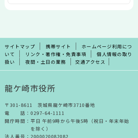
本
文
こ
こ
ま
で
サイトマップ
携帯サイト
ホームページ利用につ
いて
リンク・著作権・免責事項
個人情報の取り
扱い
夜間・土日の業務
交通アクセス
龍ケ崎市役所
〒301-8611 茨城県龍ケ崎市3710番地
電話
：
0297-64-1111
開庁時間
：
平日 午前9時から午後5時（祝日・年末年始
を除く）
法人番号
：2000020082082