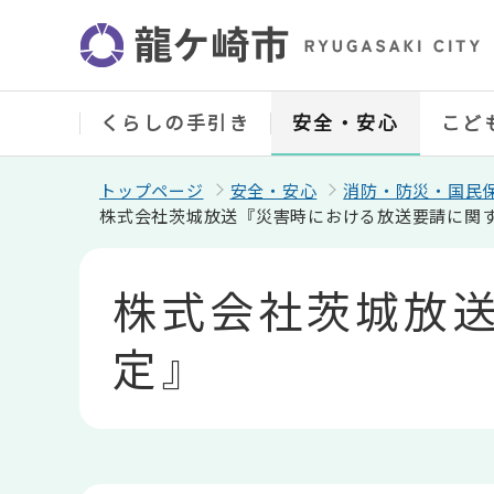
こ
の
ペ
ー
ジ
の
くらしの手引き
安全・安心
こど
先
頭
で
トップページ
安全・安心
消防・防災・国民
す
株式会社茨城放送『災害時における放送要請に関
本
文
株式会社茨城放
こ
こ
か
定』
ら