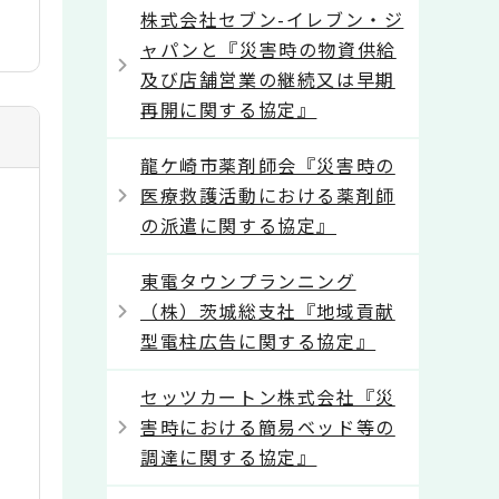
株式会社セブン-イレブン・ジ
ャパンと『災害時の物資供給
及び店舗営業の継続又は早期
再開に関する協定』
龍ケ崎市薬剤師会『災害時の
医療救護活動における薬剤師
の派遣に関する協定』
東電タウンプランニング
（株）茨城総支社『地域貢献
型電柱広告に関する協定』
セッツカートン株式会社『災
害時における簡易ベッド等の
調達に関する協定』