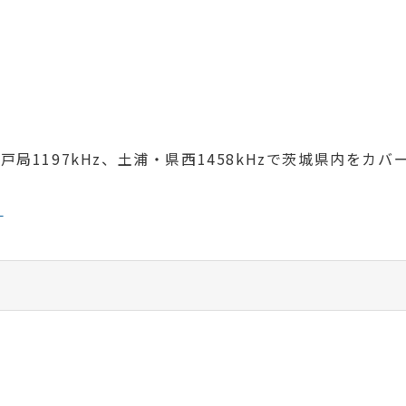
水戸局1197kHz、土浦・県西1458kHzで茨城県内をカバ
）