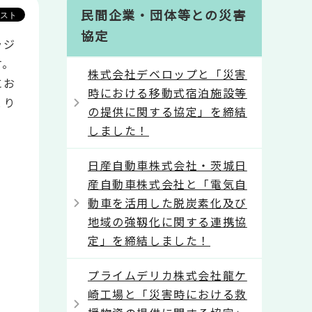
民間企業・団体等との災害
協定
ラジ
す。
株式会社デベロップと「災害
にお
時における移動式宿泊施設等
とり
の提供に関する協定」を締結
しました！
日産自動車株式会社・茨城日
産自動車株式会社と「電気自
動車を活用した脱炭素化及び
地域の強靱化に関する連携協
定」を締結しました！
プライムデリカ株式会社龍ケ
崎工場と「災害時における救