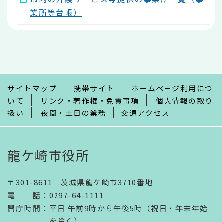
業所等台帳）
本
文
こ
こ
ま
で
サイトマップ
携帯サイト
ホームページ利用につ
いて
リンク・著作権・免責事項
個人情報の取り
扱い
夜間・土日の業務
交通アクセス
龍ケ崎市役所
〒301-8611 茨城県龍ケ崎市3710番地
電話
：
0297-64-1111
開庁時間
：
平日 午前9時から午後5時（祝日・年末年始
を除く）