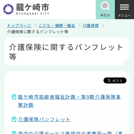
こ
の
ペ
早引き
メニュー
ー
ジ
トップページ
こども・健康・福祉
介護保険
の
介護保険に関するパンフレット等
先
本
頭
介護保険に関するパンフレット
文
で
こ
す
等
こ
か
ら
龍ケ崎市高齢者福祉計画・第9期介護保険事
業計画
介護保険パンフレット
市内の介護サービス等提供の事業所一覧（事