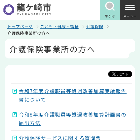
こ
の
ペ
早引き
メニュー
ー
ジ
トップページ
こども・健康・福祉
介護保険
の
介護保険事業所の方へ
先
本
頭
介護保険事業所の方へ
文
で
こ
す
こ
か
ら
令和7年度介護職員等処遇改善加算実績報告
書について
令和8年度介護職員等処遇改善加算計画書の
届出方法
介護保険サービスに関する質問票