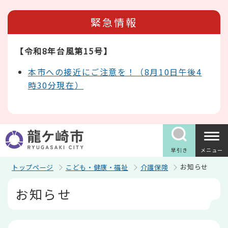
こ
の
緊急情報
ペ
ー
ジ
【令和8年台風第15号】
の
先
頭
本市への接近にご注意を！（8月10日午後4
で
時30分現在）
す
早引き
メニュー
お知らせ
トップページ
こども・健康・福祉
介護保険
本
お知らせ
文
こ
こ
か