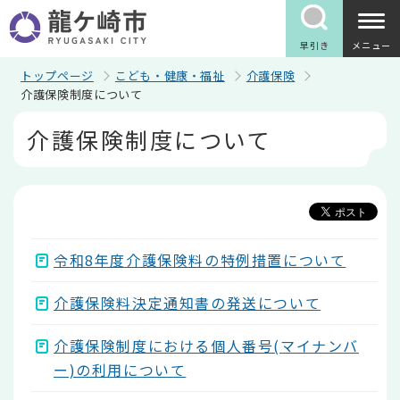
こ
の
ペ
早引き
メニュー
ー
ジ
トップページ
こども・健康・福祉
介護保険
の
介護保険制度について
先
本
頭
介護保険制度について
文
で
こ
す
こ
か
ら
令和8年度介護保険料の特例措置について
介護保険料決定通知書の発送について
介護保険制度における個人番号(マイナンバ
ー)の利用について