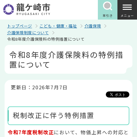
こ
の
ペ
早引き
メニュー
ー
ジ
トップページ
こども・健康・福祉
介護保険
の
介護保険制度について
先
令和8年度介護保険料の特例措置について
頭
で
本
令和8年度介護保険料の特例措
す
文
こ
置について
こ
か
ら
更新日：2026年7月7日
税制改正に伴う特例措置
令和7年度税制改正
において、物価上昇への対応と