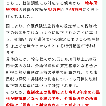
ともに、就業調整にも対応する観点から、
給与所
得控除
の最低保障額が
55万円
から
65万円
に引き上
げられました。
国により、介護保険法施行令の規定がこの税制改
正の影響を受けないように改正されたことに基づ
き、令和8年度介護保険料の算定に限りこの控除額
引き上げを無かったものとする特例措置が行われ
ます。
具体的には、給与収入が55万1,000円以上190万
円未満の方は、介護保険料の算定基準となる合計
所得金額が税制改正前の基準で計算され、また市
民税の課税・非課税の判定についても同様に税制
改正前の基準に基づいて計算されます。
そのため、
税制改正の影響により令和8年度の市民
税が非課税となった場合でも、介護保険料の所得
段階は「課税」と判定されることがあります
。