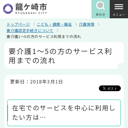
こ
の
ペ
早引き
メニュー
ー
ジ
トップページ
こども・健康・福祉
介護保険
の
要介護認定手続きについて
先
要介護1～5の方のサービス利用までの流れ
頭
で
本
要介護1～5の方のサービス利
す
文
こ
用までの流れ
こ
か
ら
更新日：2018年3月1日
在宅でのサービスを中心に利用し
たい方は…