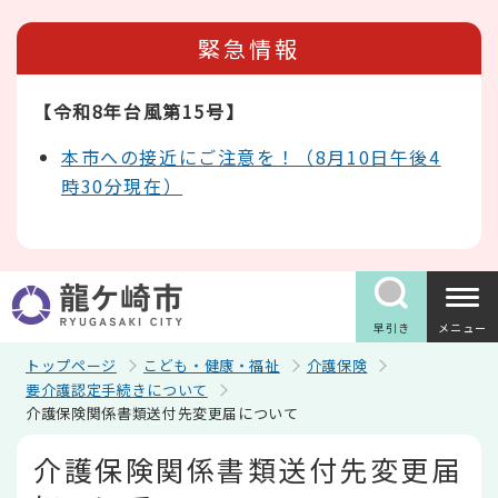
こ
の
緊急情報
ペ
ー
ジ
【令和8年台風第15号】
の
先
頭
本市への接近にご注意を！（8月10日午後4
で
時30分現在）
す
早引き
メニュー
トップページ
こども・健康・福祉
介護保険
要介護認定手続きについて
介護保険関係書類送付先変更届について
本
介護保険関係書類送付先変更届
文
こ