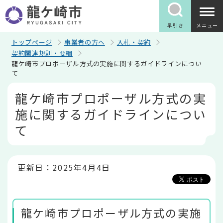
こ
の
ペ
早引き
メニュー
ー
ジ
トップページ
事業者の方へ
入札・契約
の
契約関連規則・要綱
先
龍ケ崎市プロポーザル方式の実施に関するガイドラインについ
頭
て
で
す
本
龍ケ崎市プロポーザル方式の実
文
こ
施に関するガイドラインについ
こ
か
て
ら
更新日：2025年4月4日
龍ケ崎市プロポーザル方式の実施