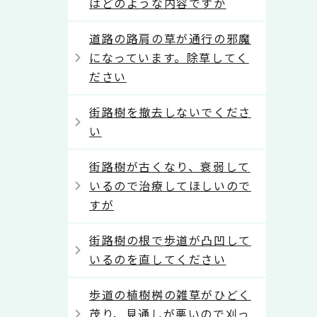
はどのような内容ですか
道路の路肩の草が通行の邪魔
になっています。除草してく
ださい
街路樹を撤去しないでくださ
い
街路樹が古くなり、衰弱して
いるので治療してほしいので
すが
街路樹の根で歩道が凸凹して
いるのを直してください
歩道の植樹桝の雑草がひどく
茂り、見通しが悪いので刈っ