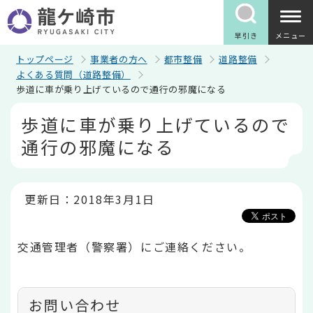
こ
の
ペ
早引き
メニュー
ー
ジ
トップページ
事業者の方へ
都市整備
道路整備
の
よくある質問（道路整備）
先
歩道に車が乗り上げているので通行の邪魔になる
頭
で
本
歩道に車が乗り上げているので
す
文
こ
通行の邪魔になる
こ
か
ら
更新日：2018年3月1日
交通管理者（警察署）にご連絡ください。
お問い合わせ