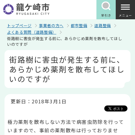
こ
の
ペ
早引き
メニュー
ー
ジ
トップページ
事業者の方へ
都市整備
道路整備
の
よくある質問（道路整備）
先
街路樹に害虫が発生する前に、あらかじめ薬剤を散布してほし
頭
いのですが
で
す
本
街路樹に害虫が発生する前に、
文
こ
あらかじめ薬剤を散布してほし
こ
か
いのですが
ら
更新日：2018年3月1日
極力薬剤を散布しない方法で病害虫防除を行って
いますので、事前の薬剤散布は行っておりませ