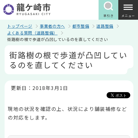
こ
の
ペ
早引き
メニュー
ー
ジ
トップページ
事業者の方へ
都市整備
道路整備
の
よくある質問（道路整備）
先
街路樹の根で歩道が凸凹しているのを直してください
頭
で
本
街路樹の根で歩道が凸凹してい
す
文
こ
るのを直してください
こ
か
ら
更新日：2018年3月1日
現地の状況を確認の上、状況により舗装補修など
の対応をします。