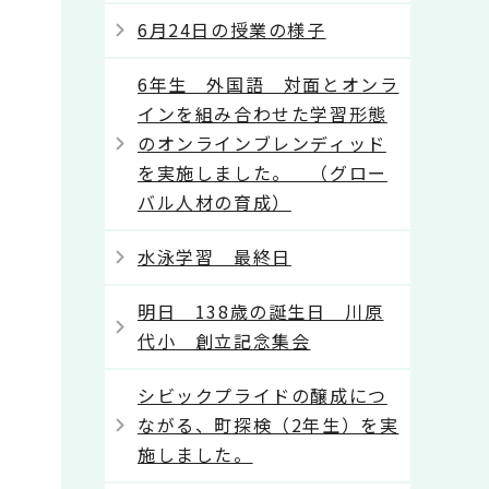
6月24日の授業の様子
6年生 外国語 対面とオンラ
インを組み合わせた学習形態
のオンラインブレンディッド
を実施しました。 （グロー
バル人材の育成）
水泳学習 最終日
明日 138歳の誕生日 川原
代小 創立記念集会
シビックプライドの醸成につ
ながる、町探検（2年生）を実
施しました。