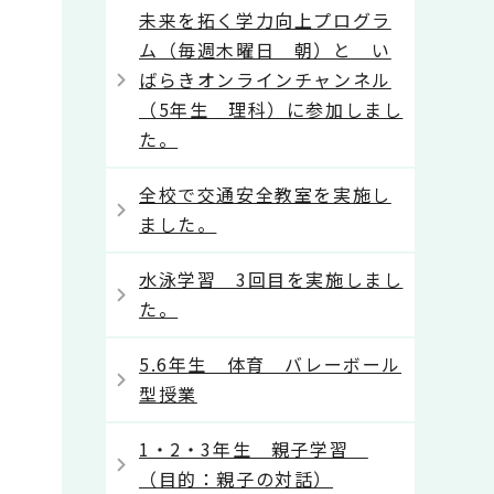
未来を拓く学力向上プログラ
ム（毎週木曜日 朝）と い
ばらきオンラインチャンネル
（5年生 理科）に参加しまし
た。
全校で交通安全教室を実施し
ました。
水泳学習 3回目を実施しまし
た。
5.6年生 体育 バレーボール
型授業
1・2・3年生 親子学習
（目的：親子の対話）