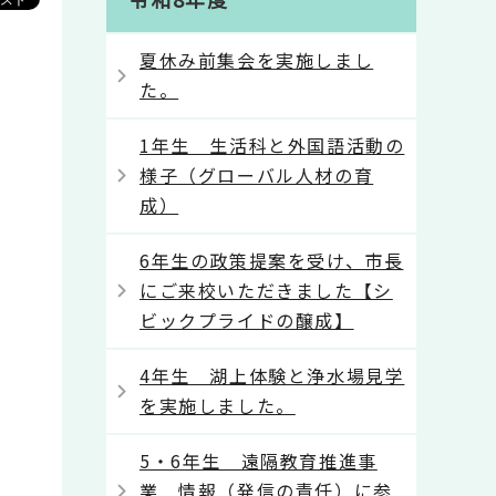
夏休み前集会を実施しまし
た。
1年生 生活科と外国語活動の
様子（グローバル人材の育
成）
6年生の政策提案を受け、市長
にご来校いただきました【シ
ビックプライドの醸成】
4年生 湖上体験と浄水場見学
を実施しました。
5・6年生 遠隔教育推進事
業 情報（発信の責任）に参