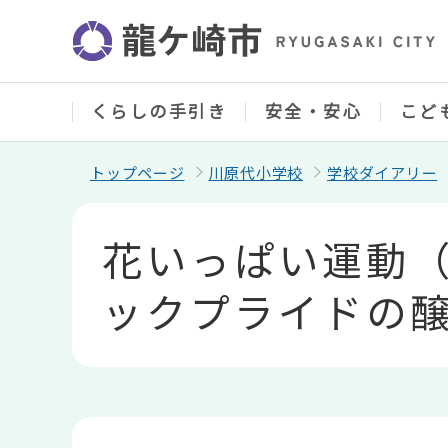
こ
の
ペ
ー
ジ
の
くらしの手引き
安全・安心
こど
先
頭
で
トップページ
川原代小学校
学校ダイアリー
す
本
文
花いっぱい運動
こ
こ
か
ックプライドの
ら