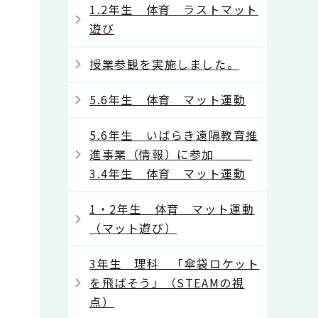
1.2年生 体育 ラストマット
遊び
授業参観を実施しました。
5.6年生 体育 マット運動
5.6年生 いばらき遠隔教育推
進事業（情報）に参加
3.4年生 体育 マット運動
1・2年生 体育 マット運動
（マット遊び）
3年生 理科 「傘袋ロケット
を飛ばそう」（STEAMの視
点）