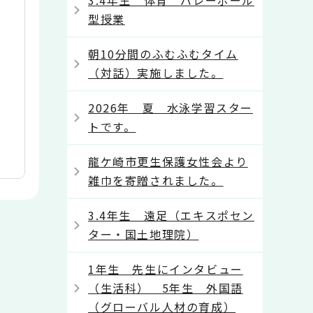
3.4年生 体育 バレーボール
型授業
朝10分間のふむふむタイム
（対話）実施しました。
2026年 夏 水泳学習スター
トです。
龍ケ崎市更生保護女性会より
雑巾を寄贈されました。
3.4年生 遠足（エキスポセン
ター・国土地理院）
1年生 先生にインタビュー
（生活科） 5年生 外国語
（グローバル人材の育成）