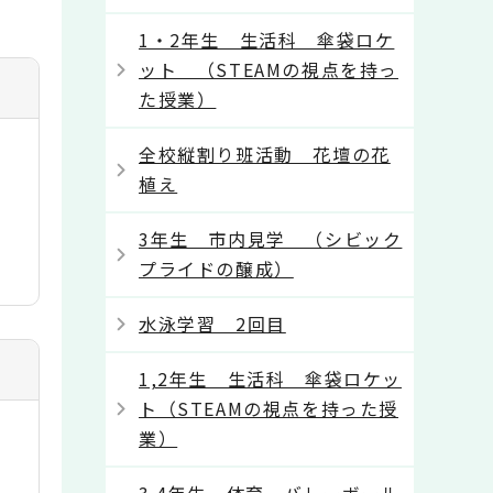
1・2年生 生活科 傘袋ロケ
ット （STEAMの視点を持っ
た授業）
全校縦割り班活動 花壇の花
植え
3年生 市内見学 （シビック
プライドの醸成）
水泳学習 2回目
1,2年生 生活科 傘袋ロケッ
ト（STEAMの視点を持った授
業）