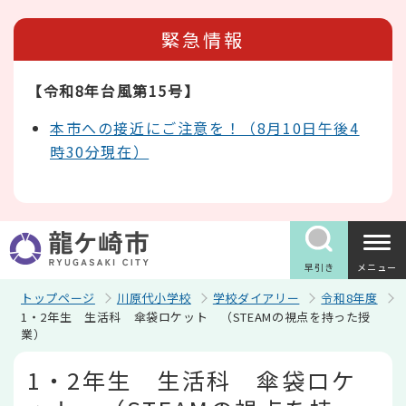
こ
の
緊急情報
ペ
ー
ジ
【令和8年台風第15号】
の
先
頭
本市への接近にご注意を！（8月10日午後4
で
時30分現在）
す
早引き
メニュー
トップページ
川原代小学校
学校ダイアリー
令和8年度
1・2年生 生活科 傘袋ロケット （STEAMの視点を持った授
業）
本
1・2年生 生活科 傘袋ロケ
文
こ