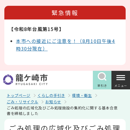
こ
の
緊急情報
ペ
ー
ジ
【令和8年台風第15号】
の
先
頭
本市への接近にご注意を！（8月10日午後4
で
時30分現在）
す
早引き
メニュー
トップページ
くらしの手引き
環境・衛生
ごみ・リサイクル
お知らせ
ごみ処理の広域化及びごみ処理施設の集約化に関する基本合意
書を締結しました
本
ごみ処理の広域化及びごみ処理
文