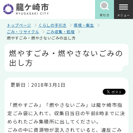
こ
の
ペ
早引き
メニュー
ー
ジ
トップページ
くらしの手引き
環境・衛生
の
ごみ・リサイクル
ごみ収集・処理
先
燃やすごみ・燃やさないごみの出し方
頭
で
本
燃やすごみ・燃やさないごみの
す
文
こ
出し方
こ
か
ら
更新日：2018年3月1日
「燃やすごみ」「燃やさないごみ」は龍ケ崎市指
定ごみ袋に入れて、収集日当日の午前8時までに決
められたごみ集積所に出してください。
ごみの中に資源物が混入されていると、違反ごみ