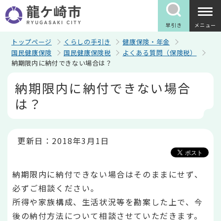
こ
の
ペ
早引き
メニュー
ー
ジ
トップページ
くらしの手引き
健康保険・年金
の
国民健康保険
国民健康保険税
よくある質問（保険税）
先
納期限内に納付できない場合は？
頭
で
本
納期限内に納付できない場合
す
文
こ
は？
こ
か
ら
更新日：2018年3月1日
納期限内に納付できない場合はそのままにせず、
必ずご相談ください。
所得や家族構成、生活状況等を勘案した上で、今
後の納付方法について相談させていただきます。