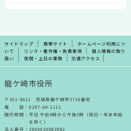
本
文
こ
こ
ま
で
サイトマップ
携帯サイト
ホームページ利用につ
いて
リンク・著作権・免責事項
個人情報の取り
扱い
夜間・土日の業務
交通アクセス
龍ケ崎市役所
〒301-8611 茨城県龍ケ崎市3710番地
電話
：
0297-64-1111
開庁時間
：
平日 午前9時から午後5時（祝日・年末年始
を除く）
法人番号
：2000020082082