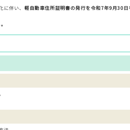
化に伴い、
軽自動車住所証明書の発行を令和7年9月30日
い
。
。
方法。