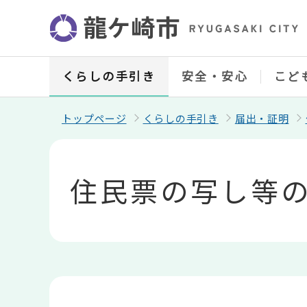
こ
の
ペ
ー
ジ
の
くらしの手引き
安全・安心
こど
先
頭
で
トップページ
くらしの手引き
届出・証明
す
本
文
こ
住民票の写し等
こ
か
ら