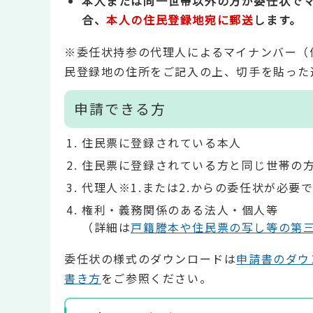
本人または同一世帯以外の方が委任状で
合、
本人の住民登録地宛に郵送
します。
※委任状持参の代理人によるマイナンバー（
民登録地の住所をご記入の上、切手を貼った
申請できる方
住民票に登録されている本人
住民票に登録されている方と同じ世帯の
代理人※1.または2.からの委任状が必要
権利・義務関係のある法人・個人等
（詳細は
戸籍謄本や住民票の写し等の第
委任状の様式のダウンロードは
申請書のダウ
書き方
をご参照ください。