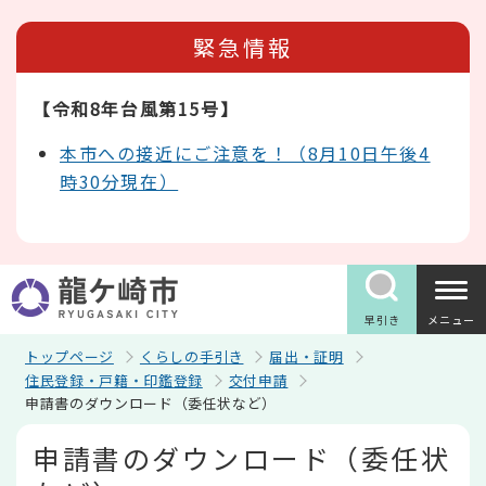
こ
の
緊急情報
ペ
ー
ジ
【令和8年台風第15号】
の
先
頭
本市への接近にご注意を！（8月10日午後4
で
時30分現在）
す
早引き
メニュー
トップページ
くらしの手引き
届出・証明
住民登録・戸籍・印鑑登録
交付申請
申請書のダウンロード（委任状など）
本
申請書のダウンロード（委任状
文
こ