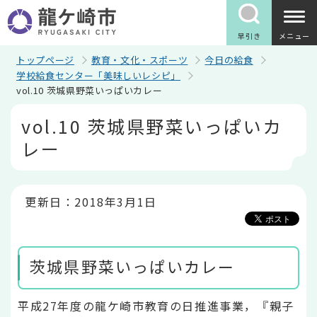
こ
の
ペ
早引き
メニュー
ー
ジ
トップページ
教育・文化・スポーツ
今日の給食
の
学校給食センター「美味しいレシピ」
先
vol.10 茨城県野菜いっぱいカレー
頭
で
本
vol.10 茨城県野菜いっぱいカ
す
文
こ
レー
こ
か
ら
更新日：2018年3月1日
茨城県野菜いっぱいカレー
平成27年度の龍ケ崎市教育の日推進事業，『親子