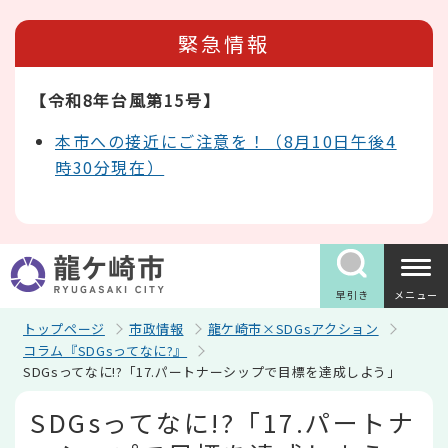
こ
の
緊急情報
ペ
ー
ジ
【令和8年台風第15号】
の
先
頭
本市への接近にご注意を！（8月10日午後4
で
時30分現在）
す
早引き
メニュー
トップページ
市政情報
龍ケ崎市×SDGsアクション
コラム『SDGsってなに?』
SDGsってなに!?「17.パートナーシップで目標を達成しよう」
本
SDGsってなに!?「17.パートナ
文
こ