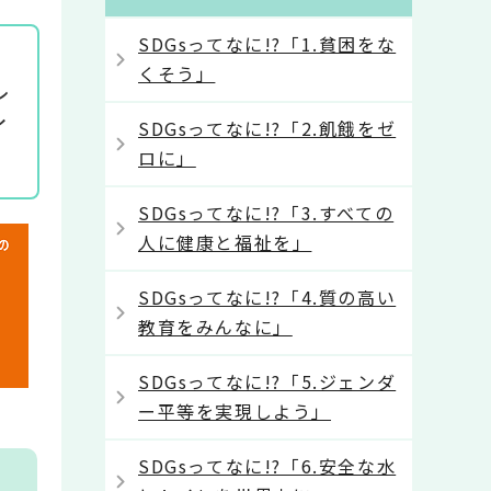
SDGsってなに!?「1.貧困をな
う
くそう」
レ
イ
SDGsってなに!?「2.飢餓をゼ
ロに」
SDGsってなに!?「3.すべての
人に健康と福祉を」
SDGsってなに!?「4.質の高い
教育をみんなに」
SDGsってなに!?「5.ジェンダ
ー平等を実現しよう」
SDGsってなに!?「6.安全な水