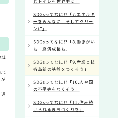
とトイレを世界中に」
SDGsってなに!?「7.エネルギ
ーをみんなに そしてクリー
ンに」
SDGsってなに!?「8.働きがい
も 経済成長も」
地域
SDGsってなに!?「9.産業と技
術革新の基盤をつくろう」
れて
性が
SDGsってなに!?「10.人や国
の不平等をなくそう」
も遅
SDGsってなに!?「11.住み続
けられるまちづくりを」