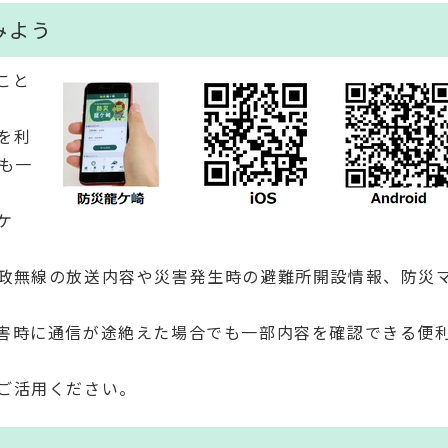
みよう
こと
を利
も一
ケ
政無線の放送内容や災害発生時の避難所開設情報、防災
害時に通信が途絶えた場合でも一部内容を確認できる便
ご活用ください。