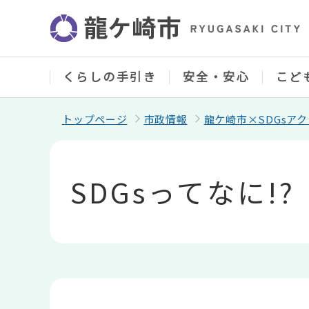
こ
の
ペ
ー
ジ
の
くらしの手引き
安全・安心
こど
先
頭
で
トップページ
市政情報
龍ケ崎市×SDGsア
す
本
文
こ
SDGsってなに
こ
か
ら