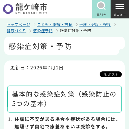
こ
の
ペ
早引き
メニュー
ー
ジ
トップページ
こども・健康・福祉
健康・健診・検診
の
感染症対策・予防
健康づくり
感染症予防
先
頭
本
感染症対策・予防
で
文
す
こ
こ
か
ら
更新日：2026年7月2日
基本的な感染症対策（感染防止の
5つの基本）
体調に不安がある場合や症状がある場合には、
無理せず自宅で療養あるいは受診をする
。