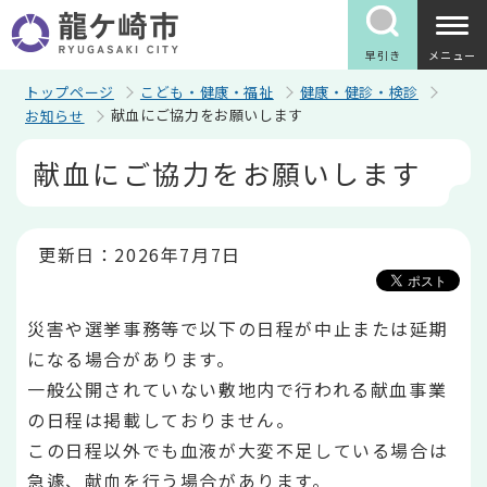
こ
の
ペ
早引き
メニュー
ー
ジ
トップページ
こども・健康・福祉
健康・健診・検診
の
献血にご協力をお願いします
お知らせ
先
頭
本
献血にご協力をお願いします
で
文
す
こ
こ
か
ら
更新日：2026年7月7日
災害や選挙事務等で以下の日程が中止または延期
になる場合があります。
一般公開されていない敷地内で行われる献血事業
の日程は掲載しておりません。
この日程以外でも血液が大変不足している場合は
急遽、献血を行う場合があります。