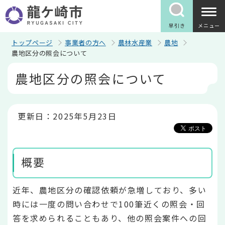
こ
の
ペ
早引き
メニュー
ー
ジ
トップページ
事業者の方へ
農林水産業
農地
の
農地区分の照会について
先
本
頭
農地区分の照会について
文
で
こ
す
こ
か
ら
更新日：2025年5月23日
概要
近年、農地区分の確認依頼が急増しており、多い
時には一度の問い合わせで100筆近くの照会・回
答を求められることもあり、他の照会案件への回