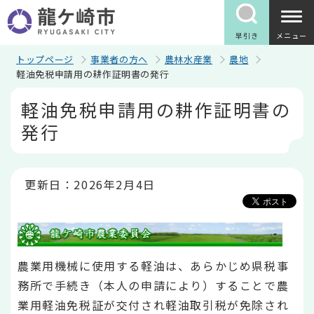
こ
の
ペ
早引き
メニュー
ー
ジ
トップページ
事業者の方へ
農林水産業
農地
の
軽油免税申請用の耕作証明書の発行
先
本
頭
軽油免税申請用の耕作証明書の
文
で
こ
す
発行
こ
か
ら
更新日：2026年2月4日
農業用機械に使用する軽油は、あらかじめ県税事
務所で手続き（本人の申請により）することで農
業用軽油免税証が交付され軽油取引税が免除され