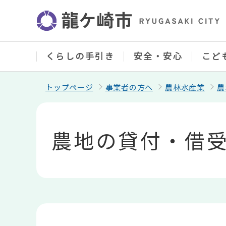
こ
の
ペ
ー
ジ
の
くらしの手引き
安全・安心
こど
先
頭
で
トップページ
事業者の方へ
農林水産業
農
す
本
文
こ
農地の貸付・借
こ
か
ら