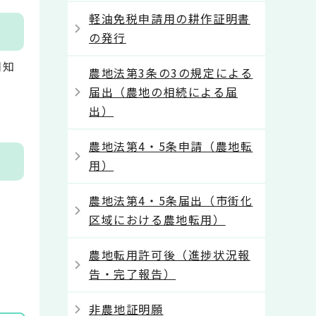
軽油免税申請用の耕作証明書
の発行
周知
農地法第3条の3の規定による
届出（農地の相続による届
出）
農地法第4・5条申請（農地転
用）
農地法第4・5条届出（市街化
区域における農地転用）
農地転用許可後（進捗状況報
告・完了報告）
非農地証明願