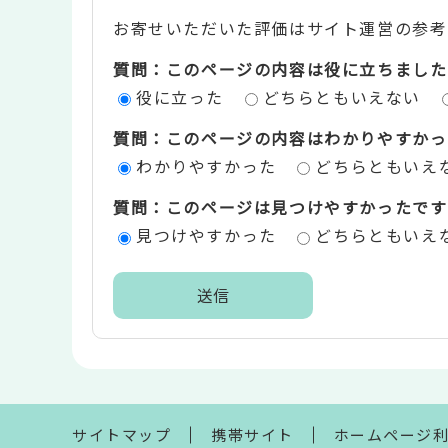
お寄せいただいた評価はサイト運営の参考
テ
質問：このページの内容は役に立ちました
ン
役に立った
どちらともいえない
ツ
質問：このページの内容はわかりやすかっ
評
わかりやすかった
どちらともいえ
価
質問：このページは見つけやすかったです
エ
見つけやすかった
どちらともいえ
リ
ア
本
文
こ
こ
ま
サイトマップ
携帯サイト
ホームページ