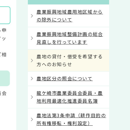
農業振興地域農用地区域から
の除外について
ら申
農業振興地域整備計画の総合
マッ
見直しを行っています
ご相
農地の貸付・借受を希望する
方へのお知らせ
農地区分の照会について
員会
龍ケ崎市農業委員会委員・農
地利用最適化推進委員名簿
農地法第3条申請（耕作目的の
所有権移転・権利設定）