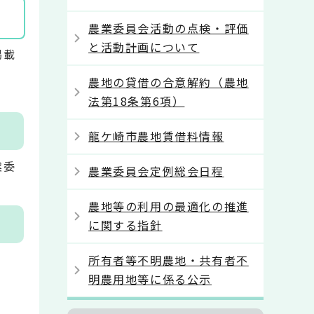
農業委員会活動の点検・評価
と活動計画について
掲載
農地の貸借の合意解約（農地
法第18条第6項）
龍ケ崎市農地賃借料情報
業委
農業委員会定例総会日程
農地等の利用の最適化の推進
に関する指針
所有者等不明農地・共有者不
明農用地等に係る公示