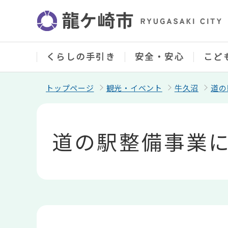
こ
の
ペ
ー
ジ
の
くらしの手引き
安全・安心
こど
先
頭
で
トップページ
観光・イベント
牛久沼
道の
す
本
文
こ
道の駅整備事業
こ
か
ら