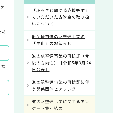
ンケ
「ふるさと龍ケ崎応援寄附」
でいただいた寄附金の取り扱
いについて
ただ
龍ケ崎市道の駅整備事業の
「中止」のお知らせ
道の駅整備事業の再検証（今
後の方向性）【令和5年3月24
を検
日公表】
道の駅整備事業の再検証に伴
う関係団体ヒアリング
道の駅整備事業に関するアン
ケート集計結果