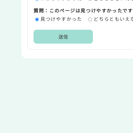
価
質問：このページは見つけやすかったです
エ
見つけやすかった
どちらともいえ
リ
ア
本
文
こ
こ
ま
で