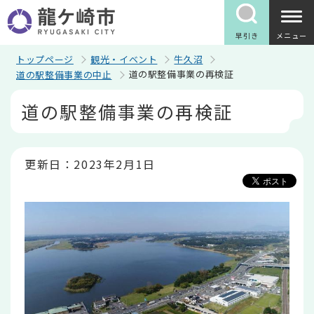
こ
の
ペ
早引き
メニュー
ー
ジ
トップページ
観光・イベント
牛久沼
の
道の駅整備事業の再検証
道の駅整備事業の中止
先
頭
本
道の駅整備事業の再検証
で
文
す
こ
こ
か
ら
更新日：2023年2月1日