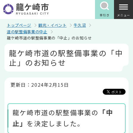
こ
の
ペ
早引き
メニュー
ー
ジ
トップページ
観光・イベント
牛久沼
の
道の駅整備事業の中止
先
龍ケ崎市道の駅整備事業の「中止」のお知らせ
頭
で
本
龍ケ崎市道の駅整備事業の「中
す
文
こ
止」のお知らせ
こ
か
ら
更新日：2024年2月15日
龍ケ崎市道の駅整備事業の
「中
止」
を決定しました。