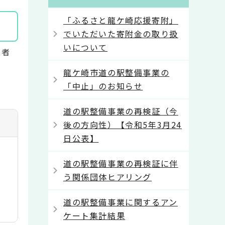
「ふるさと龍ケ崎応援寄附」
でいただいた寄附金の取り扱
いについて
業者
龍ケ崎市道の駅整備事業の
「中止」のお知らせ
道の駅整備事業の再検証（今
後の方向性）【令和5年3月24
日公表】
道の駅整備事業の再検証に伴
う関係団体ヒアリング
道の駅整備事業に関するアン
ケート集計結果