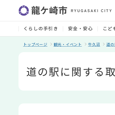
こ
の
ペ
ー
ジ
の
くらしの手引き
安全・安心
こど
先
頭
で
トップページ
観光・イベント
牛久沼
道の
す
本
文
こ
道の駅に関する取
こ
か
ら