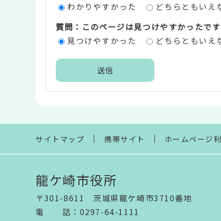
わかりやすかった
どちらともいえ
価
質問：このページは見つけやすかったです
エ
見つけやすかった
どちらともいえ
リ
ア
本
文
こ
こ
ま
サイトマップ
携帯サイト
ホームページ
で
龍ケ崎市役所
〒301-8611 茨城県龍ケ崎市3710番地
電話
：
0297-64-1111