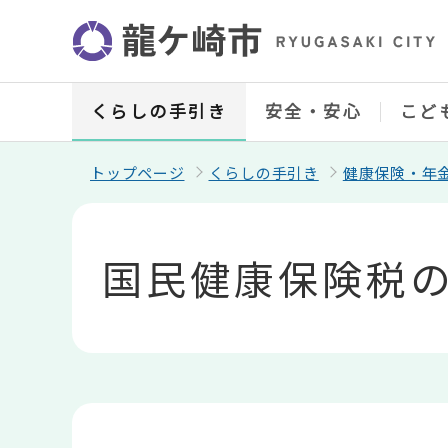
こ
の
ペ
ー
ジ
の
くらしの手引き
安全・安心
こど
先
頭
で
トップページ
くらしの手引き
健康保険・年
す
本
文
こ
国民健康保険税
こ
か
ら