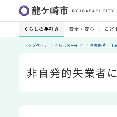
こ
の
ペ
ー
ジ
の
くらしの手引き
安全・安心
こど
先
頭
で
トップページ
くらしの手引き
健康保険・年
す
本
文
こ
非自発的失業者
こ
か
ら