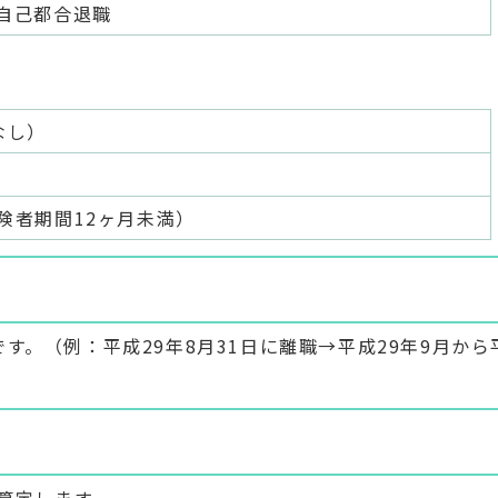
自己都合退職
なし）
険者期間12ヶ月未満）
す。（例：平成29年8月31日に離職→平成29年9月から