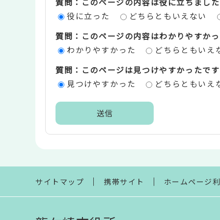
質問：このページの内容は役に立ちました
ン
役に立った
どちらともいえない
ツ
質問：このページの内容はわかりやすかっ
評
わかりやすかった
どちらともいえ
価
質問：このページは見つけやすかったです
エ
見つけやすかった
どちらともいえ
リ
ア
本
文
こ
こ
ま
サイトマップ
携帯サイト
ホームページ
で